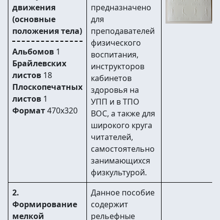
движения
предназначено
(основные
для
положения тела)
преподавателей
физического
Альбомов
1
воспитания,
Брайлевских
инструкторов
листов
18
кабинетов
Плоскопечатных
здоровья на
листов
1
УПП и в ТПО
Формат
470х320
ВОС, а также для
широкого круга
читателей,
самостоятельно
занимающихся
физкультурой.
2.
Данное пособие
Формирование
содержит
мелкой
рельефные