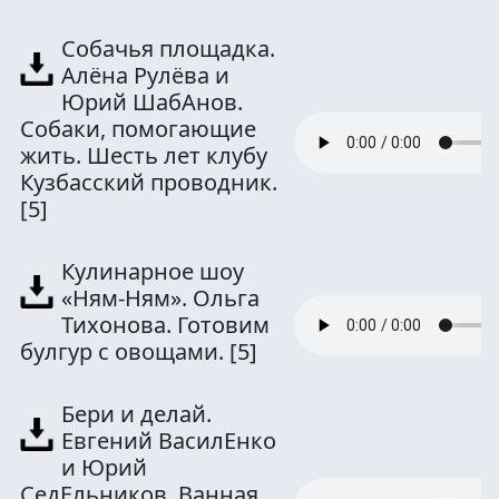
Собачья площадка.
Алёна Рулёва и
Юрий ШабАнов.
Собаки, помогающие
жить. Шесть лет клубу
Кузбасский проводник.
[5]
Кулинарное шоу
«Ням-Ням». Ольга
Тихонова. Готовим
булгур с овощами.
[5]
Бери и делай.
Евгений ВасилЕнко
и Юрий
СедЕльников. Ванная