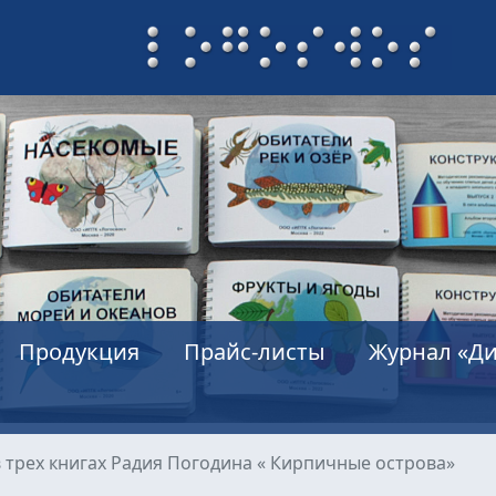
Продукция
Прайс-листы
Журнал «Ди
 трех книгах Радия Погодина « Кирпичные острова»