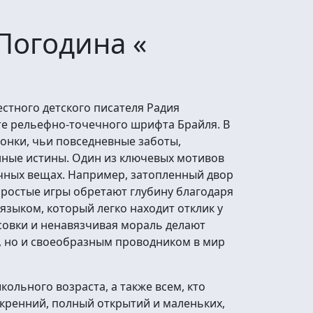
Погодина «
естного детского писателя Радия
е рельефно-точечного шрифта Брайля. В
онки, чьи повседневные заботы,
ные истины. Один из ключевых мотивов
чных вещах. Например, затопленный двор
простые игры обретают глубину благодаря
языком, который легко находит отклик у
совки и ненавязчивая мораль делают
, но и своеобразным проводником в мир
ольного возраста, а также всем, кто
кренний, полный открытий и маленьких,