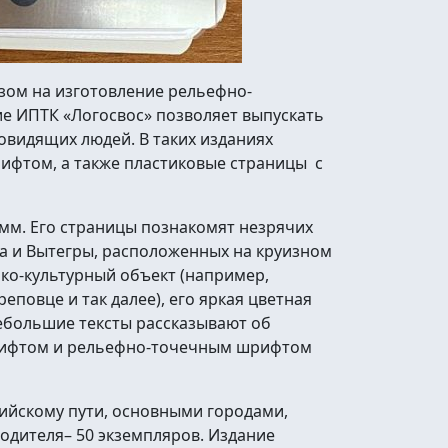
азом на изготовление рельефно-
е ИПТК «Логосвос» позволяет выпускать
видящих людей. В таких изданиях
фтом, а также пластиковые страницы с
мм. Его страницы познакомят незрячих
а и Вытегры, расположенных на круизном
ко-культурный объект (например,
еповце и так далее), его яркая цветная
ебольшие тексты рассказывают об
шрифтом и рельефно-точечным шрифтом
тийскому пути, основными городами,
водителя– 50 экземпляров. Издание