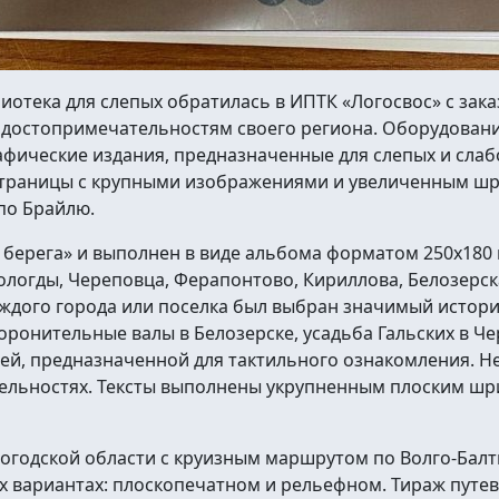
иотека для слепых обратилась в ИПТК «Логосвос» с зак
 достопримечательностям своего региона. Оборудовани
ические издания, предназначенные для слепых и слабо
траницы с крупными изображениями и увеличенным шри
по Брайлю.
берега» и выполнен в виде альбома форматом 250х180 
логды, Череповца, Ферапонтово, Кириллова, Белозерск
аждого города или поселка был выбран значимый истори
ронительные валы в Белозерске, усадьба Гальских в Чер
ей, предназначенной для тактильного ознакомления. Н
ательностях. Тексты выполнены укрупненным плоским 
логодской области с круизным маршрутом по Волго-Бал
ух вариантах: плоскопечатном и рельефном. Тираж путе