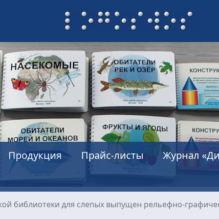
Продукция
Прайс-листы
Журнал «Ди
ской библиотеки для слепых выпущен рельефно-графиче