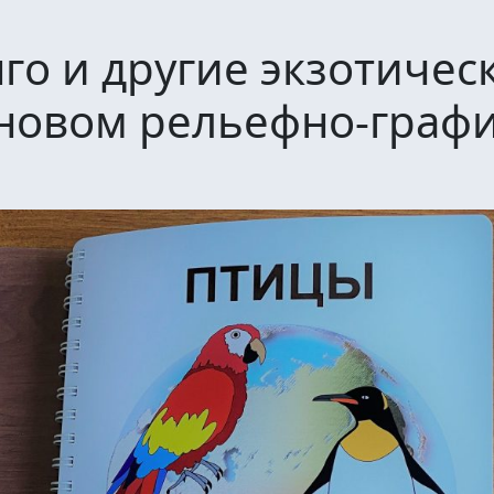
го и другие экзотичес
 новом рельефно-граф