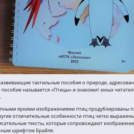
развивающие тактильные пособия о природе, адресов
 пособие называется «Птицы» и знакомит юных читател
.
рупными яркими изображениями птиц продублированы 
ругие отличительные особенности птиц четко выражены 
исательные тексты, которые сопровождают изображения
чным шрифтом Брайля.