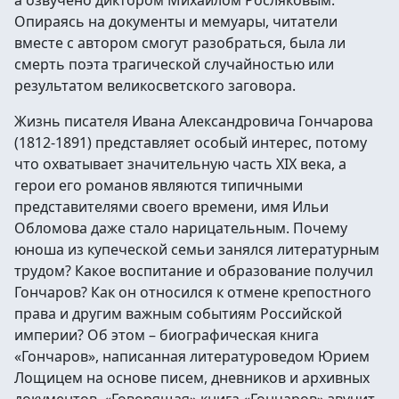
а озвучено диктором Михаилом Росляковым.
Опираясь на документы и мемуары, читатели
вместе с автором смогут разобраться, была ли
смерть поэта трагической случайностью или
результатом великосветского заговора.
Жизнь писателя Ивана Александровича Гончарова
(1812-1891) представляет особый интерес, потому
что охватывает значительную часть XIX века, а
герои его романов являются типичными
представителями своего времени, имя Ильи
Обломова даже стало нарицательным. Почему
юноша из купеческой семьи занялся литературным
трудом? Какое воспитание и образование получил
Гончаров? Как он относился к отмене крепостного
права и другим важным событиям Российской
империи? Об этом – биографическая книга
«Гончаров», написанная литературоведом Юрием
Лощицем на основе писем, дневников и архивных