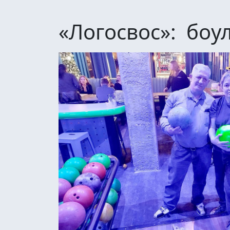
«Логосвос»: боу