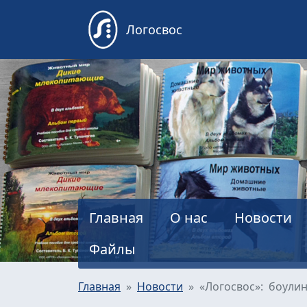
Логосвос
Главная
О нас
Новости
Файлы
Главная
Новости
«Логосвос»: боули