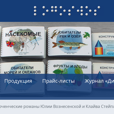
Продукция
Прайс-листы
Журнал «Ди
ченческие романы Юлии Вознесенской и Клайва Стейп