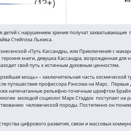
я детей с нарушением зрения получат захватывающие
айва Стейплза Льюиса.
знесенской «Путь Кассандры, или Приключения с макар
 героиня книги, девушка Кассандра, возрожденная для
аходит свой путь к истинным духовным ценностям.
рзейшая мощь» – заключительная часть космической т
осле путешествия профессора Рэнсома на Марс. Первые
акже напечатанные рельефно-точечным шрифтом Брайля
рилогии молодой социолог Марк Стэддок поступает на ра
вованию человеческой породы. Постепенно он понимает
терства цифрового развития, связи и массовых коммун