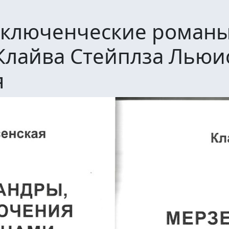
иключенческие роман
Клайва Стейплза Льюи
я